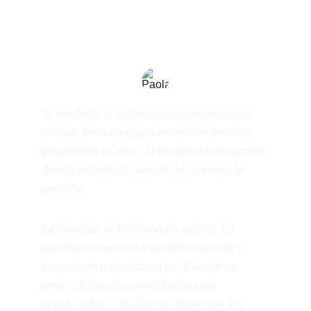
Te mudaste al extranjero cumpliendo tus 
sueños. Pero en algún momento, entre el 
papeleo de la visa y la búsqueda de lugares 
donde encontrar comida de tu tierra, te 
perdiste.
La emoción se convirtió en agobio. La 
aventura comenzó a sentirse solitaria y 
empezaste a cuestionarte: ¿Cometí un 
error? ¿Estoy desperdiciando esta 
oportunidad? ¿Quién soy ahora que he 